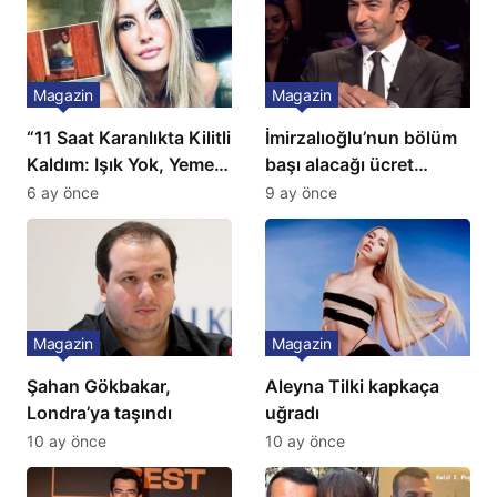
Magazin
Magazin
“11 Saat Karanlıkta Kilitli
İmirzalıoğlu’nun bölüm
Kaldım: Işık Yok, Yemek
başı alacağı ücret
Yok, Tuvalet Yok!”
Türkiye’de bir ilk:
6 ay önce
9 ay önce
Çağla Şikel’den Şok
Gözünü 2 ilçeye dikti!
İtiraf
Magazin
Magazin
Şahan Gökbakar,
Aleyna Tilki kapkaça
Londra’ya taşındı
uğradı
10 ay önce
10 ay önce