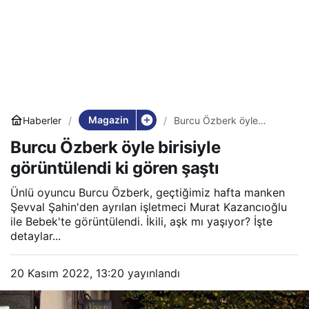
Magazin
Haberler
Burcu Özberk öyle
birisiyle görüntülendi ki
Burcu Özberk öyle birisiyle
gören şaştı
görüntülendi ki gören şaştı
Ünlü oyuncu Burcu Özberk, geçtiğimiz hafta manken
Şevval Şahin'den ayrılan işletmeci Murat Kazancıoğlu
ile Bebek'te görüntülendi. İkili, aşk mı yaşıyor? İşte
detaylar...
20 Kasım 2022, 13:20
yayınlandı