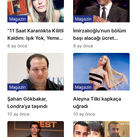
Magazin
Magazin
“11 Saat Karanlıkta Kilitli
İmirzalıoğlu’nun bölüm
Kaldım: Işık Yok, Yemek
başı alacağı ücret
Yok, Tuvalet Yok!”
Türkiye’de bir ilk:
6 ay önce
9 ay önce
Çağla Şikel’den Şok
Gözünü 2 ilçeye dikti!
İtiraf
Magazin
Magazin
Şahan Gökbakar,
Aleyna Tilki kapkaça
Londra’ya taşındı
uğradı
10 ay önce
10 ay önce