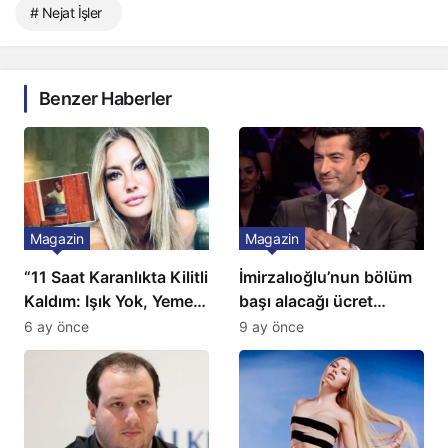
# Nejat İşler
Benzer Haberler
Magazin
Magazin
“11 Saat Karanlıkta Kilitli
İmirzalıoğlu’nun bölüm
Kaldım: Işık Yok, Yemek
başı alacağı ücret
Yok, Tuvalet Yok!”
Türkiye’de bir ilk:
6 ay önce
9 ay önce
Çağla Şikel’den Şok
Gözünü 2 ilçeye dikti!
İtiraf