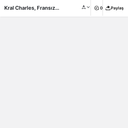
Kral Charles, Fransız
0
Paylaş
yemeği Foie Gras’ı
yasakladı