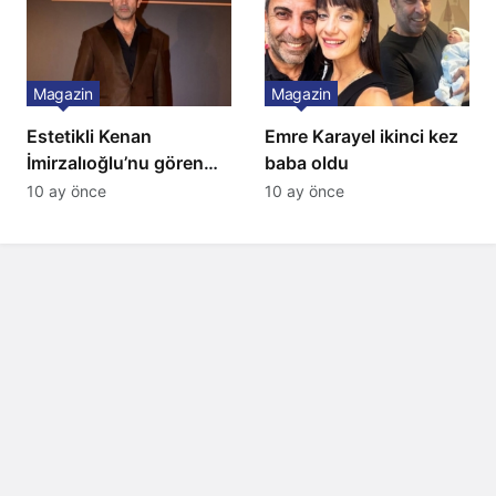
Magazin
Magazin
Estetikli Kenan
Emre Karayel ikinci kez
İmirzalıoğlu’nu gören
baba oldu
tanıyamıyor: Son hali
10 ay önce
10 ay önce
şaşırttı