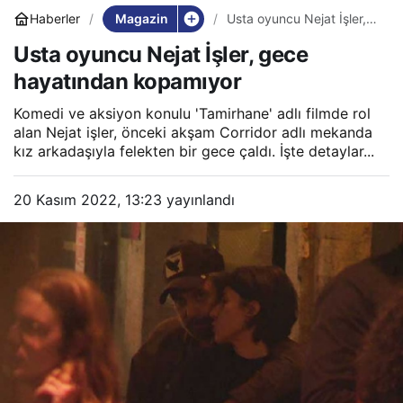
Magazin
Haberler
Usta oyuncu Nejat İşler,
gece hayatından
Usta oyuncu Nejat İşler, gece
kopamıyor
hayatından kopamıyor
Komedi ve aksiyon konulu 'Tamirhane' adlı filmde rol
alan Nejat işler, önceki akşam Corridor adlı mekanda
kız arkadaşıyla felekten bir gece çaldı. İşte detaylar...
20 Kasım 2022, 13:23
yayınlandı