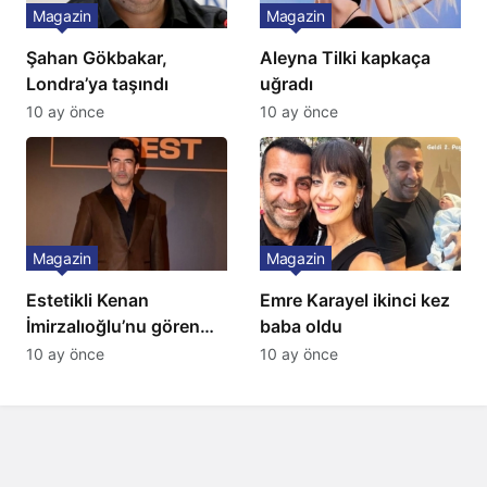
Magazin
Magazin
Şahan Gökbakar,
Aleyna Tilki kapkaça
Londra’ya taşındı
uğradı
10 ay önce
10 ay önce
Magazin
Magazin
Estetikli Kenan
Emre Karayel ikinci kez
İmirzalıoğlu’nu gören
baba oldu
tanıyamıyor: Son hali
10 ay önce
10 ay önce
şaşırttı