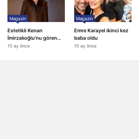
Magazin
Magazin
Estetikli Kenan
Emre Karayel ikinci kez
İmirzalıoğlu’nu gören
baba oldu
tanıyamıyor: Son hali
10 ay önce
10 ay önce
şaşırttı