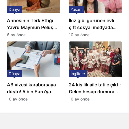
Dünya
Yaşam
Annesinin Terk Ettiği
İkiz gibi görünen evli
Yavru Maymun Peluş
çift sosyal medyada
Oyuncağını Anne Bildi
gündem oldu
6 ay önce
10 ay önce
Dünya
İngiltere
AB vizesi karaborsaya
24 kişilik aile tatile çıktı:
düştü! 5 bin Euro’ya
Gelen hesap dumura
varan fiyatlarla
uğrattı
10 ay önce
10 ay önce
satıyorlar