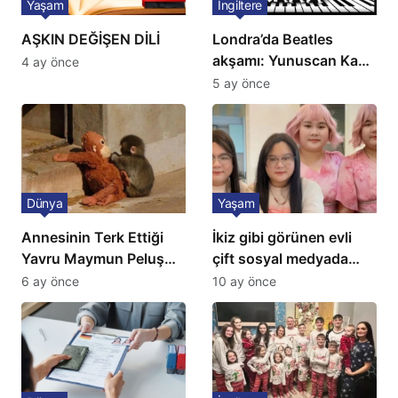
Yaşam
İngiltere
AŞKIN DEĞİŞEN DİLİ
Londra’da Beatles
akşamı: Yunuscan Kaya
4 ay önce
klasik yorumuyla
5 ay önce
sahnede
Dünya
Yaşam
Annesinin Terk Ettiği
İkiz gibi görünen evli
Yavru Maymun Peluş
çift sosyal medyada
Oyuncağını Anne Bildi
gündem oldu
6 ay önce
10 ay önce