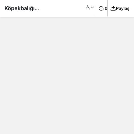
Köpekbalığı
0
Paylaş
saldırısından balina
kurtardı