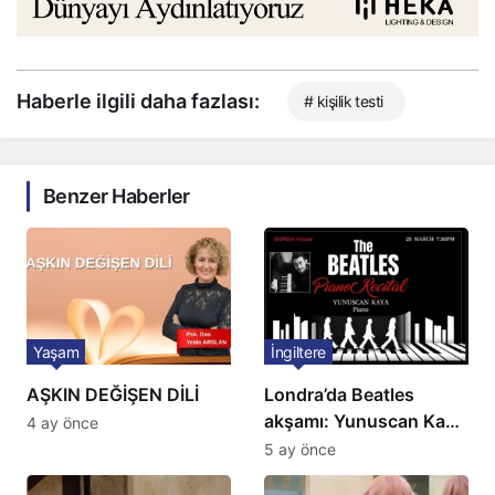
Haberle ilgili daha fazlası:
# kişilik testi
Benzer Haberler
Yaşam
İngiltere
AŞKIN DEĞİŞEN DİLİ
Londra’da Beatles
akşamı: Yunuscan Kaya
4 ay önce
klasik yorumuyla
5 ay önce
sahnede