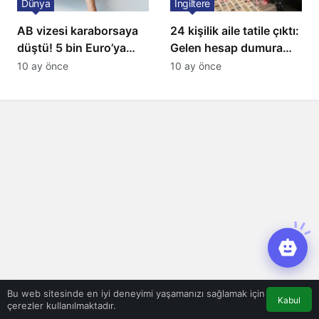
Dünya
İngiltere
AB vizesi karaborsaya
24 kişilik aile tatile çıktı:
düştü! 5 bin Euro’ya
Gelen hesap dumura
varan fiyatlarla
uğrattı
10 ay önce
10 ay önce
satıyorlar
Bu web sitesinde en iyi deneyimi yaşamanızı sağlamak için
Kabul
çerezler kullanılmaktadır.