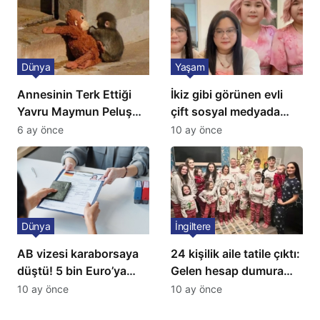
Dünya
Yaşam
Annesinin Terk Ettiği
İkiz gibi görünen evli
Yavru Maymun Peluş
çift sosyal medyada
Oyuncağını Anne Bildi
gündem oldu
6 ay önce
10 ay önce
Dünya
İngiltere
AB vizesi karaborsaya
24 kişilik aile tatile çıktı:
düştü! 5 bin Euro’ya
Gelen hesap dumura
varan fiyatlarla
uğrattı
10 ay önce
10 ay önce
satıyorlar