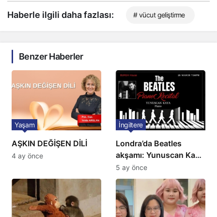
Haberle ilgili daha fazlası:
# vücut geliştirme
Benzer Haberler
Yaşam
İngiltere
AŞKIN DEĞİŞEN DİLİ
Londra’da Beatles
akşamı: Yunuscan Kaya
4 ay önce
klasik yorumuyla
5 ay önce
sahnede