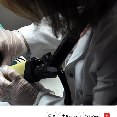
0
Paylaş
Beğen