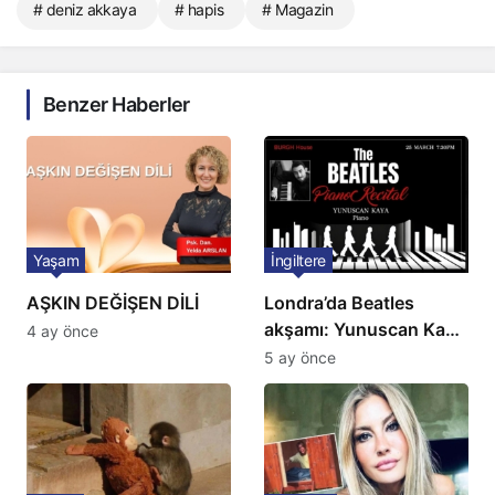
# deniz akkaya
# hapis
# Magazin
Benzer Haberler
Yaşam
İngiltere
AŞKIN DEĞİŞEN DİLİ
Londra’da Beatles
akşamı: Yunuscan Kaya
4 ay önce
klasik yorumuyla
5 ay önce
sahnede