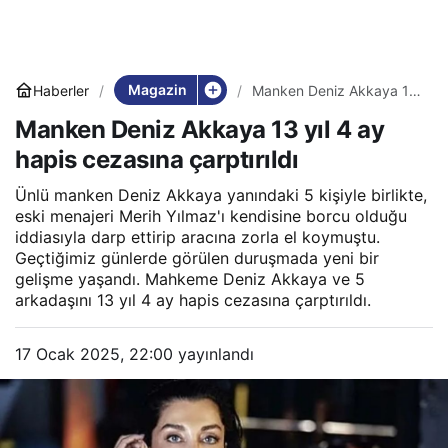
Magazin
Haberler
Manken Deniz Akkaya 13
yıl 4 ay hapis cezasına
Manken Deniz Akkaya 13 yıl 4 ay
çarptırıldı
hapis cezasına çarptırıldı
Ünlü manken Deniz Akkaya yanındaki 5 kişiyle birlikte,
eski menajeri Merih Yılmaz'ı kendisine borcu olduğu
iddiasıyla darp ettirip aracına zorla el koymuştu.
Geçtiğimiz günlerde görülen duruşmada yeni bir
gelişme yaşandı. Mahkeme Deniz Akkaya ve 5
arkadaşını 13 yıl 4 ay hapis cezasına çarptırıldı.
17 Ocak 2025, 22:00
yayınlandı