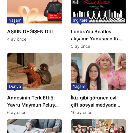
Yaşam
İngiltere
AŞKIN DEĞİŞEN DİLİ
Londra’da Beatles
akşamı: Yunuscan Kaya
4 ay önce
klasik yorumuyla
5 ay önce
sahnede
Dünya
Yaşam
Annesinin Terk Ettiği
İkiz gibi görünen evli
Yavru Maymun Peluş
çift sosyal medyada
Oyuncağını Anne Bildi
gündem oldu
6 ay önce
10 ay önce