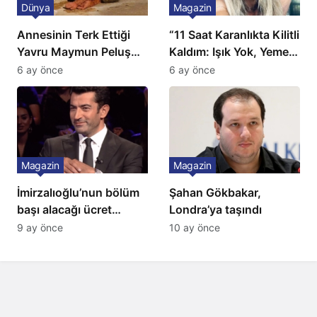
Dünya
Magazin
Annesinin Terk Ettiği
“11 Saat Karanlıkta Kilitli
Yavru Maymun Peluş
Kaldım: Işık Yok, Yemek
Oyuncağını Anne Bildi
Yok, Tuvalet Yok!”
6 ay önce
6 ay önce
Çağla Şikel’den Şok
İtiraf
Magazin
Magazin
İmirzalıoğlu’nun bölüm
Şahan Gökbakar,
başı alacağı ücret
Londra’ya taşındı
Türkiye’de bir ilk:
9 ay önce
10 ay önce
Gözünü 2 ilçeye dikti!