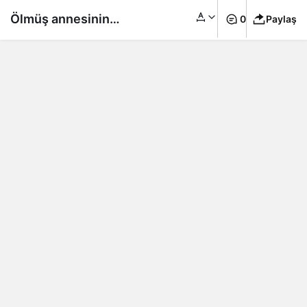
Ölmüş annesinin
0
Paylaş
WhatsApp’ına mesaj
atan kadın aldığı
yanıtla dehşete şok
oldu