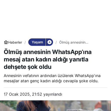
Yaşam
Haberler
Ölmüş annesinin
WhatsApp’ına mesaj atan
Ölmüş annesinin WhatsApp’ına
kadın aldığı yanıtla dehşete
şok oldu
mesaj atan kadın aldığı yanıtla
dehşete şok oldu
Annesinin vefatının ardından üzülerek WhatsApp'ına
mesajlar atan genç kadın aldığı cevapla şoke oldu.
17 Ocak 2025, 21:52
yayınlandı