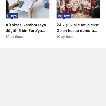
Dünya
İngiltere
AB vizesi karaborsaya
24 kişilik aile tatile çıktı:
düştü! 5 bin Euro’ya
Gelen hesap dumura
varan fiyatlarla
uğrattı
10 ay önce
10 ay önce
satıyorlar