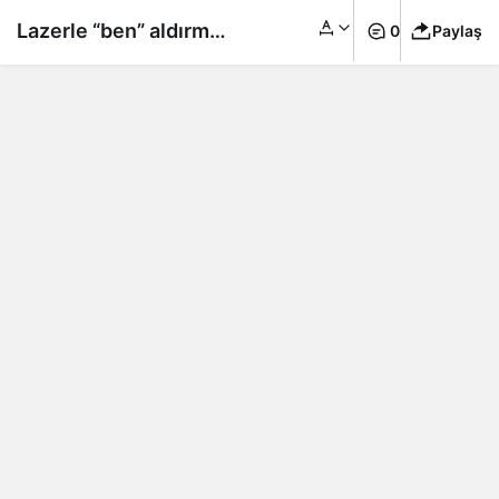
Lazerle “ben” aldırmak
0
Paylaş
kanser tehlikesine
kapı aralıyor