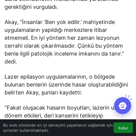
gerektiğini vurguladı.
Akay, “İnsanlar ‘Ben yok edilir.’ mahiyetinde
uygulamaların yapıldığı merkezlere itibar
etmemeli. En iyi yöntem her zaman lezyonun
cerrahi olarak çıkarılmasıdır. Çünkü bu yöntem
benle ilgili patolojik inceleme imkanını da tanır.”
dedi.
Lazer epilasyon uygulamalarının, o bölgede
bulunan benlerin üzerinde hasar oluşturabildiğini
belirten Akay, şunları kaydetti:
“Fakat oluşacak hasarın boyutları, lazerin uzun
dönem etkileri, deri kanserini tetikleyip
tetiklemediği henüz tam bilinmiyor. Bu konuyla
Bu web sitesinde en iyi deneyimi yaşamanızı sağlamak için
Kabul
çerezler kullanılmaktadır.
ilgili bilimsel çalışmalar şu an çelişkili sonuçlar