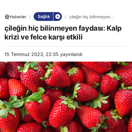
Sağlık
Haberler
çileğin hiç bilinmeyen
faydası: Kalp krizi ve felce
çileğin hiç bilinmeyen faydası: Kalp
karşı etkili
krizi ve felce karşı etkili
15 Temmuz 2023, 22:35
yayınlandı