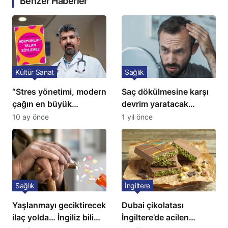
Benzer Haberler
Kültür Sanat
Sağlık
“Stres yönetimi, modern
Saç dökülmesine karşı
çağın en büyük
devrim yaratacak
tedavisidir”
çözüm: Ne ilaç ne saç
10 ay önce
1 yıl önce
ekimi gerekiyor
Sağlık
İngiltere
Yaşlanmayı geciktirecek
Dubai çikolatası
ilaç yolda… İngiliz bilim
İngiltere’de acilen