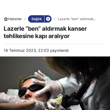
Sağlık
Haberler
Lazerle “ben” aldırmak
kanser tehlikesine kapı
Lazerle “ben” aldırmak kanser
aralıyor
tehlikesine kapı aralıyor
14 Temmuz 2023, 22:03
yayınlandı