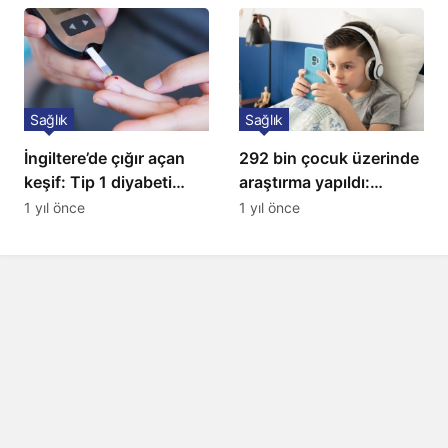
Sağlık
Sağlık
İngiltere’de çığır açan
292 bin çocuk üzerinde
keşif: Tip 1 diyabeti
araştırma yapıldı:
yıllarca öteliyor
Uzmanlardan ailelere
1 yıl önce
1 yıl önce
kritik uyarı