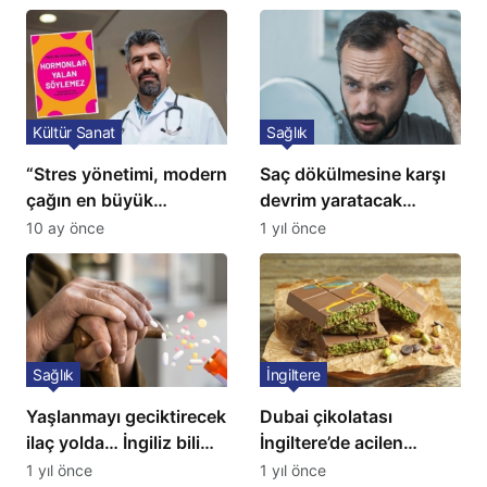
Kültür Sanat
Sağlık
“Stres yönetimi, modern
Saç dökülmesine karşı
çağın en büyük
devrim yaratacak
tedavisidir”
çözüm: Ne ilaç ne saç
10 ay önce
1 yıl önce
ekimi gerekiyor
Sağlık
İngiltere
Yaşlanmayı geciktirecek
Dubai çikolatası
ilaç yolda… İngiliz bilim
İngiltere’de acilen
insanları açıkladı!
toplatılıyor
1 yıl önce
1 yıl önce