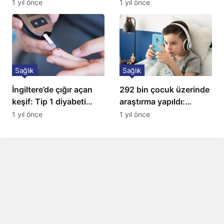
insanları açıkladı!
toplatılıyor
1 yıl önce
1 yıl önce
Sağlık
Sağlık
İngiltere’de çığır açan
292 bin çocuk üzerinde
keşif: Tip 1 diyabeti
araştırma yapıldı:
yıllarca öteliyor
Uzmanlardan ailelere
1 yıl önce
1 yıl önce
kritik uyarı