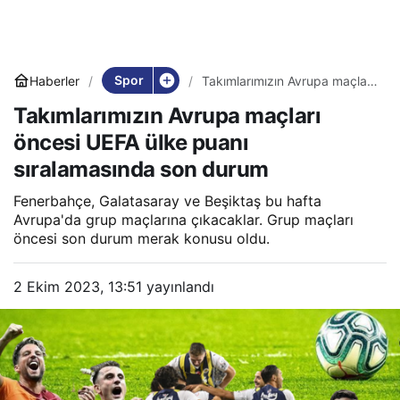
Spor
Haberler
Takımlarımızın Avrupa maçları
öncesi UEFA ülke puanı
Takımlarımızın Avrupa maçları
sıralamasında son durum
öncesi UEFA ülke puanı
sıralamasında son durum
Fenerbahçe, Galatasaray ve Beşiktaş bu hafta
Avrupa'da grup maçlarına çıkacaklar. Grup maçları
öncesi son durum merak konusu oldu.
2 Ekim 2023, 13:51
yayınlandı