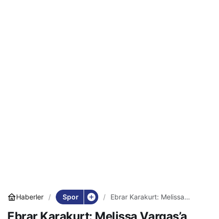
Spor
Haberler
Ebrar Karakurt: Melissa
Vargas’a İstiklal Marşı
Ebrar Karakurt: Melissa Vargas’a
öğretiyorum