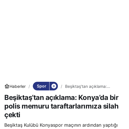
Spor
Haberler
Beşiktaş’tan açıklama:
Konya’da bir polis memuru
Beşiktaş’tan açıklama: Konya’da bir
taraftarlarımıza silah çekti
polis memuru taraftarlarımıza silah
çekti
Beşiktaş Kulübü Konyaspor maçının ardından yaptığı