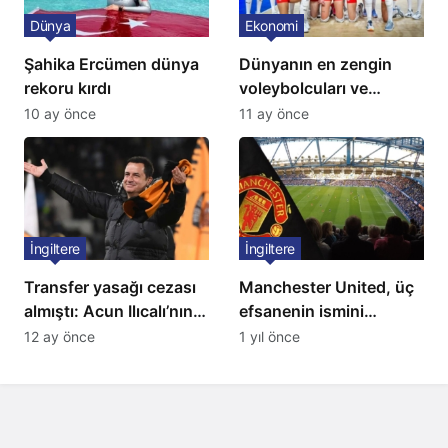
Dünya
Ekonomi
Şahika Ercümen dünya
Dünyanın en zengin
rekoru kırdı
voleybolcuları ve
servetleri açıklandı:
10 ay önce
11 ay önce
Listede 2 Türk yıldız
bulunuyor
İngiltere
İngiltere
Transfer yasağı cezası
Manchester United, üç
almıştı: Acun Ilıcalı’nın
efsanenin ismini
ekibi Hull City’ye kötü
yasakladı
12 ay önce
1 yıl önce
haber!