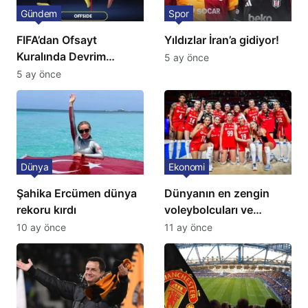
Gündem
Spor
FIFA’dan Ofsayt
Yıldızlar İran’a gidiyor!
Kuralında Devrim
5 ay önce
Niteliğinde Onay
5 ay önce
Dünya
Ekonomi
Şahika Ercümen dünya
Dünyanın en zengin
rekoru kırdı
voleybolcuları ve
servetleri açıklandı:
10 ay önce
11 ay önce
Listede 2 Türk yıldız
bulunuyor