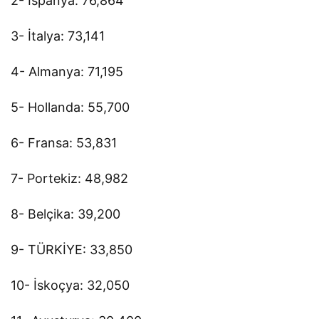
2- İspanya: 76,864
3- İtalya: 73,141
4- Almanya: 71,195
5- Hollanda: 55,700
6- Fransa: 53,831
7- Portekiz: 48,982
8- Belçika: 39,200
9- TÜRKİYE: 33,850
10- İskoçya: 32,050