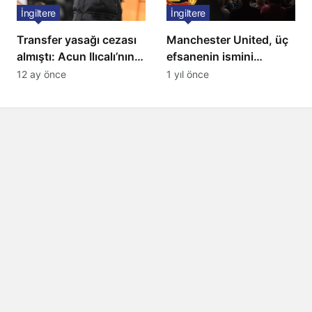
İngiltere
İngiltere
Transfer yasağı cezası
Manchester United, üç
almıştı: Acun Ilıcalı’nın
efsanenin ismini
ekibi Hull City’ye kötü
yasakladı
12 ay önce
1 yıl önce
haber!