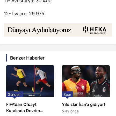
11- Avusturya: 30.400
12- İsviçre: 29.975
Benzer Haberler
Gündem
Spor
FIFA’dan Ofsayt
Yıldızlar İran’a gidiyor!
Kuralında Devrim
5 ay önce