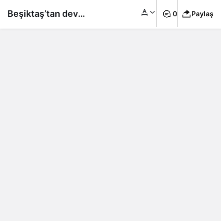
Beşiktaş’tan dev
0
Paylaş
anlaşma! Stadyum
isim hakkı için
sponsorluk açıklandı…