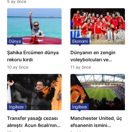
Niteliğinde Onay
5 ay önce
Dünya
Ekonomi
Şahika Ercümen dünya
Dünyanın en zengin
rekoru kırdı
voleybolcuları ve
servetleri açıklandı:
10 ay önce
11 ay önce
Listede 2 Türk yıldız
bulunuyor
İngiltere
İngiltere
Transfer yasağı cezası
Manchester United, üç
almıştı: Acun Ilıcalı’nın
efsanenin ismini