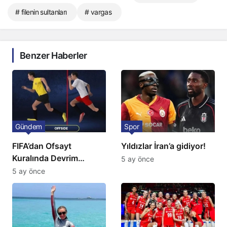
# filenin sultanları
# vargas
Benzer Haberler
Gündem
Spor
FIFA’dan Ofsayt
Yıldızlar İran’a gidiyor!
Kuralında Devrim
5 ay önce
Niteliğinde Onay
5 ay önce