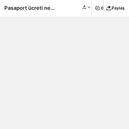
Pasaport ücreti ne
0
Paylaş
kadar oldu? 10 yıllık
pasaport harcı dudak
uçuklattı