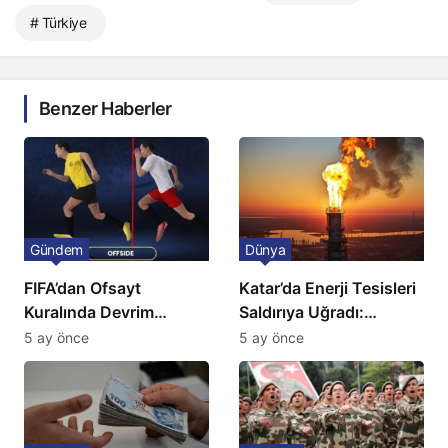
# Türkiye
Benzer Haberler
Gündem
Dünya
FIFA’dan Ofsayt
Katar’da Enerji Tesisleri
Kuralında Devrim
Saldırıya Uğradı:
Niteliğinde Onay
Avrupa’da Doğalgaz
5 ay önce
5 ay önce
Fiyatlarında Sert Artış