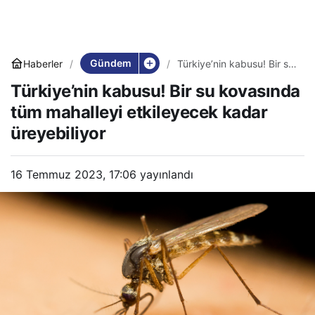
Gündem
Haberler
Türkiye’nin kabusu! Bir su
kovasında tüm mahalleyi
Türkiye’nin kabusu! Bir su kovasında
etkileyecek kadar
üreyebiliyor
tüm mahalleyi etkileyecek kadar
üreyebiliyor
16 Temmuz 2023, 17:06
yayınlandı