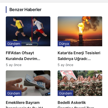
Benzer Haberler
Gündem
Dünya
FIFA’dan Ofsayt
Katar’da Enerji Tesisleri
Kuralında Devrim
Saldırıya Uğradı:
Niteliğinde Onay
Avrupa’da Doğalgaz
5 ay önce
5 ay önce
Fiyatlarında Sert Artış
Gündem
Gündem
Emeklilere Bayram
Bedelli Askerlik