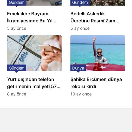
Gündem
Gündem
Emeklilere Bayram
Bedelli Askerlik
İkramiyesinde Bu Yıl
Ücretine Resmî Zam
Artış Gelmeyecek
Geliyor
5 ay önce
5 ay önce
Gündem
Dünya
Yurt dışından telefon
Şahika Ercümen dünya
getirmenin maliyeti 57
rekoru kırdı
bin lira oldu
8 ay önce
10 ay önce