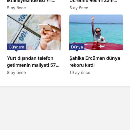
İkramiyesinde Bu Yıl
Ücretine Resmî Zam
Artış Gelmeyecek
Geliyor
5 ay önce
5 ay önce
Gündem
Dünya
Yurt dışından telefon
Şahika Ercümen dünya
getirmenin maliyeti 57
rekoru kırdı
bin lira oldu
8 ay önce
10 ay önce