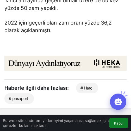
ikinci altı ayında geçerli olmak üzere de bu kez
yüzde 50 zam yapıldı.
2022 için geçerli olan zam oranı yüzde 36,2
olarak açıklanmıştı.
Haberle ilgili daha fazlası:
# Harç
# pasaport
Bu web sitesinde en iyi deneyimi yaşamanızı sağlamak için
Benzer Haberler
Kabul
çerezler kullanılmaktadır.