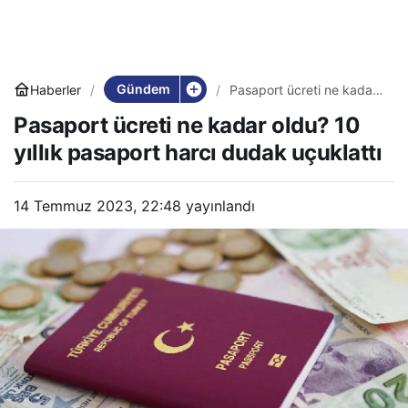
Gündem
Haberler
Pasaport ücreti ne kadar
oldu? 10 yıllık pasaport
Pasaport ücreti ne kadar oldu? 10
harcı dudak uçuklattı
yıllık pasaport harcı dudak uçuklattı
14 Temmuz 2023, 22:48
yayınlandı