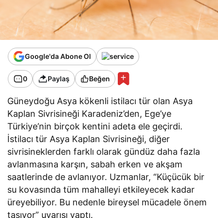
Google'da Abone Ol
0
Paylaş
Beğen
Güneydoğu Asya kökenli istilacı tür olan Asya
Kaplan Sivrisineği Karadeniz’den, Ege’ye
Türkiye’nin birçok kentini adeta ele geçirdi.
İstilacı tür Asya Kaplan Sivrisineği, diğer
sivrisineklerden farklı olarak gündüz daha fazla
avlanmasına karşın, sabah erken ve akşam
saatlerinde de avlanıyor. Uzmanlar, “Küçücük bir
su kovasında tüm mahalleyi etkileyecek kadar
üreyebiliyor. Bu nedenle bireysel mücadele önem
taşıyor” uyarısı yaptı.