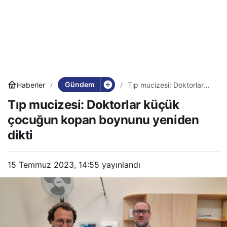
Gündem
Haberler
Tıp mucizesi: Doktorlar
küçük çocuğun kopan
Tıp mucizesi: Doktorlar küçük
boynunu yeniden dikti
çocuğun kopan boynunu yeniden
dikti
15 Temmuz 2023, 14:55
yayınlandı