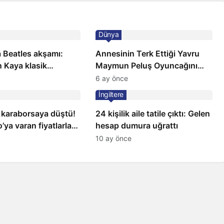
Dünya
 Beatles akşamı:
Annesinin Terk Ettiği Yavru
 Kaya klasik
Maymun Peluş Oyuncağını
a sahnede
Anne Bildi
6 ay önce
İngiltere
 karaborsaya düştü!
24 kişilik aile tatile çıktı: Gelen
’ya varan fiyatlarla
hesap dumura uğrattı
10 ay önce