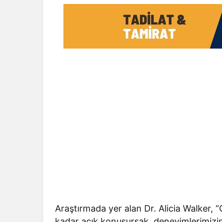
Araştırmada yer alan Dr. Alicia Walker, “
kadar açık konuşursak, deneyimlerimizin b