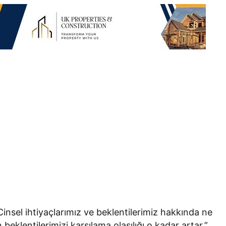
Cinsel ihtiyaçlarımız ve beklentilerimiz hakkında ne
eklentilerimizi karşılama olasılığı o kadar artar.”