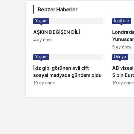
Benzer Haberler
Yaşam
İngiltere
AŞKIN DEĞİŞEN DİLİ
Londra’da
Yunuscan
4 ay önce
yorumuyl
5 ay önce
Yaşam
Dünya
İkiz gibi görünen evli çift
AB vizesi
sosyal medyada gündem oldu
5 bin Euro
satıyorlar
10 ay önce
10 ay önce