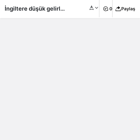
İngiltere düşük gelirli
0
Paylaş
hanelere destek