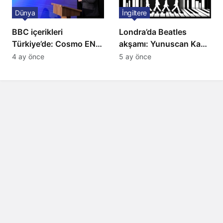
Dünya
İngiltere
BBC içerikleri
Londra’da Beatles
Türkiye’de: Cosmo EN
akşamı: Yunuscan Kaya
ve BBC Player yayında
klasik yorumuyla
4 ay önce
5 ay önce
sahnede