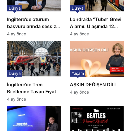
Dünya
Dünya
İngiltere’de oturum
Londra’da “Tube” Grevi
başvurularında sessiz
Alarmı: Ulaşımda 12
kriz: Büyükelçilikten
Günlük Kaos Kapıda
4 ay önce
4 ay önce
açıklama!
Dünya
Yaşam
İngiltere’de Tren
AŞKIN DEĞİŞEN DİLİ
Biletlerine Tavan Fiyat:
4 ay önce
Ulaşımda Yeni
4 ay önce
Düzenleme