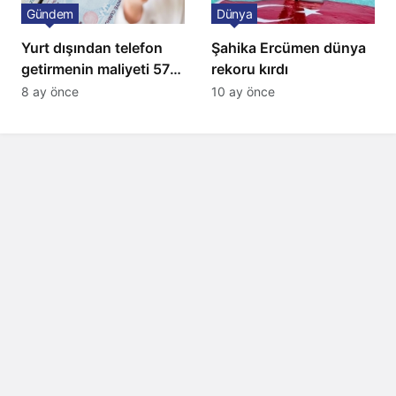
Gündem
Dünya
Yurt dışından telefon
Şahika Ercümen dünya
getirmenin maliyeti 57
rekoru kırdı
bin lira oldu
8 ay önce
10 ay önce