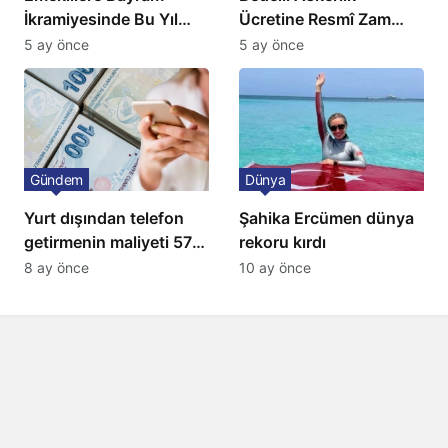
İkramiyesinde Bu Yıl
Ücretine Resmî Zam
Artış Gelmeyecek
Geliyor
5 ay önce
5 ay önce
Gündem
Dünya
Yurt dışından telefon
Şahika Ercümen dünya
getirmenin maliyeti 57
rekoru kırdı
bin lira oldu
8 ay önce
10 ay önce