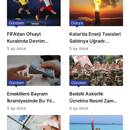
Gündem
Dünya
FIFA’dan Ofsayt
Katar’da Enerji Tesisleri
Kuralında Devrim
Saldırıya Uğradı:
Niteliğinde Onay
Avrupa’da Doğalgaz
5 ay önce
5 ay önce
Fiyatlarında Sert Artış
Gündem
Gündem
Emeklilere Bayram
Bedelli Askerlik
İkramiyesinde Bu Yıl
Ücretine Resmî Zam
Artış Gelmeyecek
Geliyor
5 ay önce
5 ay önce