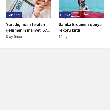
Gündem
Dünya
Yurt dışından telefon
Şahika Ercümen dünya
getirmenin maliyeti 57
rekoru kırdı
bin lira oldu
8 ay önce
10 ay önce