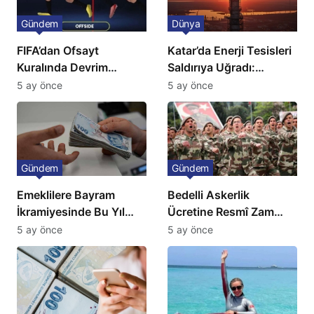
Gündem
Dünya
FIFA’dan Ofsayt
Katar’da Enerji Tesisleri
Kuralında Devrim
Saldırıya Uğradı:
Niteliğinde Onay
Avrupa’da Doğalgaz
5 ay önce
5 ay önce
Fiyatlarında Sert Artış
Gündem
Gündem
Emeklilere Bayram
Bedelli Askerlik
İkramiyesinde Bu Yıl
Ücretine Resmî Zam
Artış Gelmeyecek
Geliyor
5 ay önce
5 ay önce