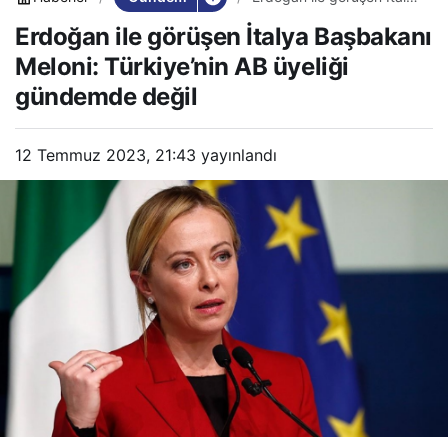
Başbakanı Meloni:
Erdoğan ile görüşen İtalya Başbakanı
Türkiye’nin AB üyeliği
gündemde değil
Meloni: Türkiye’nin AB üyeliği
gündemde değil
12 Temmuz 2023, 21:43
yayınlandı