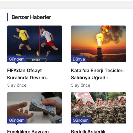
Benzer Haberler
Gündem
Dünya
FIFA’dan Ofsayt
Katar’da Enerji Tesisleri
Kuralında Devrim
Saldırıya Uğradı:
Niteliğinde Onay
Avrupa’da Doğalgaz
5 ay önce
5 ay önce
Fiyatlarında Sert Artış
Gündem
Gündem
Emeklilere Bayram
Bedelli Askerlik