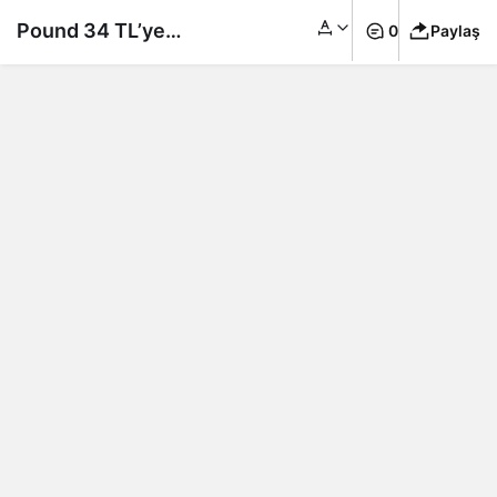
Pound 34 TL’ye
0
Paylaş
dayandı euro 29…