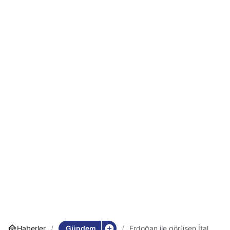
Gündem
Haberler
Erdoğan ile görüşen İtalya