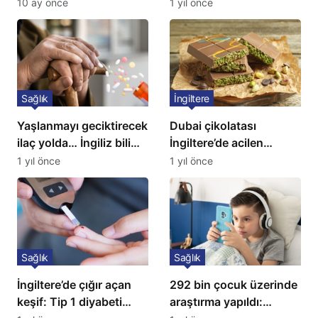
tedavisidir”
çözüm: Ne ilaç ne saç
10 ay önce
1 yıl önce
ekimi gerekiyor
Sağlık
İngiltere
Yaşlanmayı geciktirecek
Dubai çikolatası
ilaç yolda… İngiliz bilim
İngiltere’de acilen
insanları açıkladı!
toplatılıyor
1 yıl önce
1 yıl önce
Sağlık
Sağlık
İngiltere’de çığır açan
292 bin çocuk üzerinde
keşif: Tip 1 diyabeti
araştırma yapıldı: