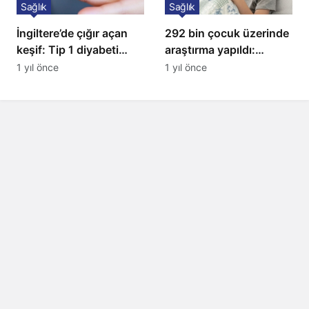
Sağlık
Sağlık
İngiltere’de çığır açan
292 bin çocuk üzerinde
keşif: Tip 1 diyabeti
araştırma yapıldı:
yıllarca öteliyor
Uzmanlardan ailelere
1 yıl önce
1 yıl önce
kritik uyarı