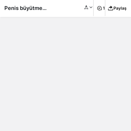
Penis büyütme
1
Paylaş
ameliyatları ne kadar
başarılı? Riskleri var
mı?