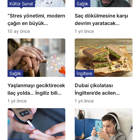
Kültür Sanat
Sağlık
“Stres yönetimi, modern
Saç dökülmesine karşı
çağın en büyük
devrim yaratacak
tedavisidir”
çözüm: Ne ilaç ne saç
10 ay önce
1 yıl önce
ekimi gerekiyor
Sağlık
İngiltere
Yaşlanmayı geciktirecek
Dubai çikolatası
ilaç yolda… İngiliz bilim
İngiltere’de acilen
insanları açıkladı!
toplatılıyor
1 yıl önce
1 yıl önce