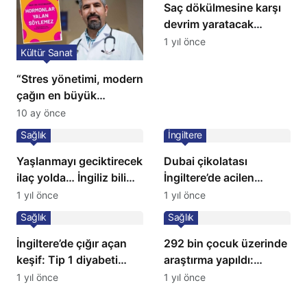
Saç dökülmesine karşı
devrim yaratacak
çözüm: Ne ilaç ne saç
1 yıl önce
Kültür Sanat
ekimi gerekiyor
“Stres yönetimi, modern
çağın en büyük
tedavisidir”
10 ay önce
Sağlık
İngiltere
Yaşlanmayı geciktirecek
Dubai çikolatası
ilaç yolda… İngiliz bilim
İngiltere’de acilen
insanları açıkladı!
toplatılıyor
1 yıl önce
1 yıl önce
Sağlık
Sağlık
İngiltere’de çığır açan
292 bin çocuk üzerinde
keşif: Tip 1 diyabeti
araştırma yapıldı:
yıllarca öteliyor
Uzmanlardan ailelere
1 yıl önce
1 yıl önce
kritik uyarı