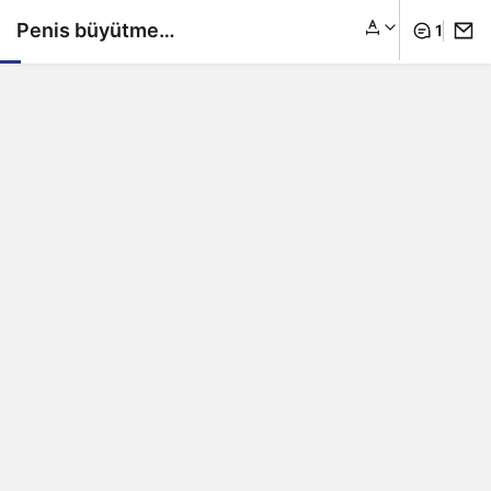
Penis büyütme
1
ameliyatları ne kadar
başarılı? Riskleri var
mı?