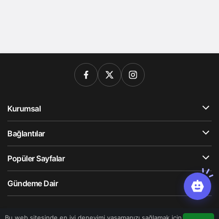
Kurumsal
Bağlantılar
Popüler Sayfalar
Gündeme Dair
© Telif Hakkı 2026, Tüm Hakları Saklıdır
Bu web sitesinde en iyi deneyimi yaşamanızı sağlamak için